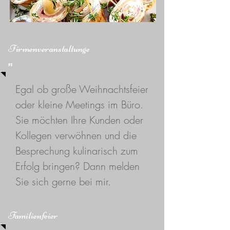
Firmenveranstaltunge
n
Egal ob große Weihnachtsfeier
oder kleine Meetings im Büro.
Sie möchten Ihre Kunden oder
Kollegen verwöhnen und die
Besprechung kulinarisch zum
Erfolg bringen? Dann melden
Sie sich gerne bei mir.
Familienfeier