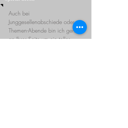
Auch bei
Junggesellenabschiede oder
Themen-Abende bin ich gerne
an Ihrer Seite um ein tolles
umfangreiches Buffett für Sie
und Ihre Gäste zu erstellen.
Mundgerecht & Handgemacht
Adresse