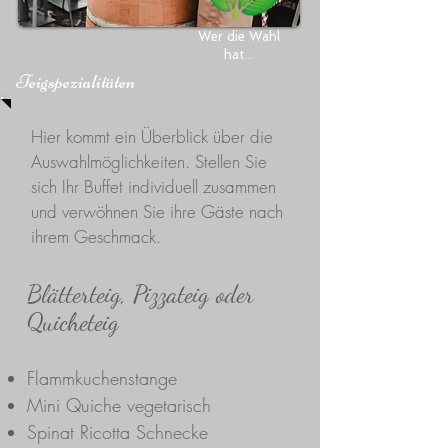
Wer die Wahl
hat...
Teigspezialitäten
Hier kommt ein Überblick über die
Auswahlmöglichkeiten. Stellen Sie
sich Ihr Buffet individuell zusammen
und verwöhnen Sie ihre Gäste nach
ihrem Geschmack.
Blätterteig, Pizzateig oder
Quicheteig
Flammkuchenstange
Mini Quiche vegetarisch
Spinat Ricotta Schnecke