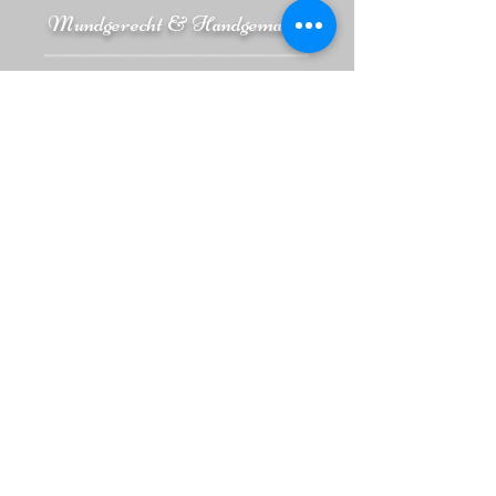
Mundgerecht & Handgemacht
Adresse
Kirchheimer Str. 5
73230 Kirchheim Teck/Jesingen
Handy & Email
0176 / 476 254 52
dana@fingerfoodecker.de
Danas Fingerfood e.K.
Inhaberin Dana Ecker